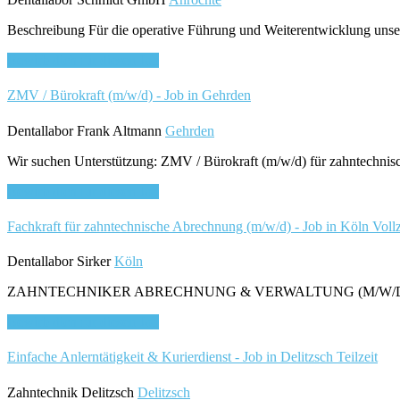
Beschreibung Für die operative Führung und Weiterentwicklung unse
Bewirb dich für diesen Job
ZMV / Bürokraft (m/w/d) - Job in Gehrden
Dentallabor Frank Altmann
Gehrden
Wir suchen Unterstützung: ZMV / Bürokraft (m/w/d) für zahntechnische
Bewirb dich für diesen Job
Fachkraft für zahntechnische Abrechnung (m/w/d) - Job in Köln
Vollz
Dentallabor Sirker
Köln
ZAHNTECHNIKER ABRECHNUNG & VERWALTUNG (M/W/D) ZUM T
Bewirb dich für diesen Job
Einfache Anlerntätigkeit & Kurierdienst - Job in Delitzsch
Teilzeit
Zahntechnik Delitzsch
Delitzsch