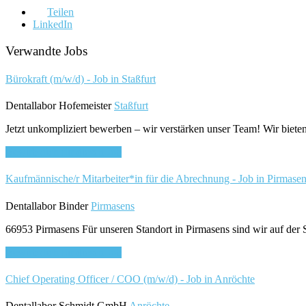
Teilen
LinkedIn
Verwandte Jobs
Bürokraft (m/w/d) - Job in Staßfurt
Dentallabor Hofemeister
Staßfurt
Jetzt unkompliziert bewerben – wir verstärken unser Team! Wir bieten 
Bewirb dich für diesen Job
Kaufmännische/r Mitarbeiter*in für die Abrechnung - Job in Pirmase
Dentallabor Binder
Pirmasens
66953 Pirmasens Für unseren Standort in Pirmasens sind wir auf der
Bewirb dich für diesen Job
Chief Operating Officer / COO (m/w/d) - Job in Anröchte
Dentallabor Schmidt GmbH
Anröchte