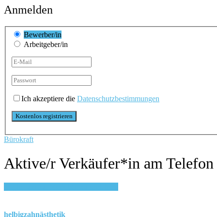
Anmelden
Bewerber/in
Arbeitgeber/in
Ich akzeptiere die
Datenschutzbestimmungen
Bürokraft
Aktive/r Verkäufer*in am Telefon
Login, um auf Merkliste zu speichern
helbigzahnästhetik