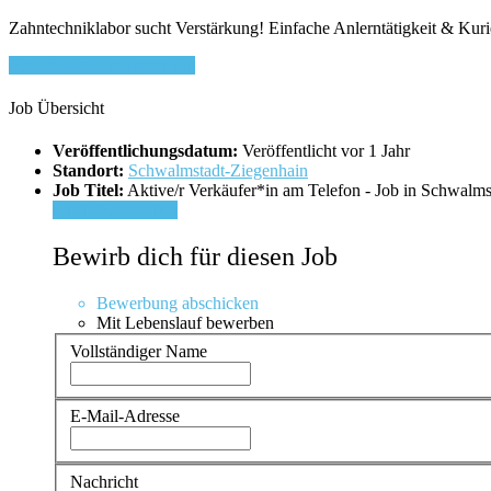
Zahntechniklabor sucht Verstärkung! Einfache Anlerntätigkeit & Kurie
Bewirb dich für diesen Job
Job Übersicht
Veröffentlichungsdatum:
Veröffentlicht vor 1 Jahr
Standort:
Schwalmstadt-Ziegenhain
Job Titel:
Aktive/r Verkäufer*in am Telefon - Job in Schwalm
Für Job bewerben
Bewirb dich für diesen Job
Bewerbung abschicken
Mit Lebenslauf bewerben
Vollständiger Name
E-Mail-Adresse
Nachricht