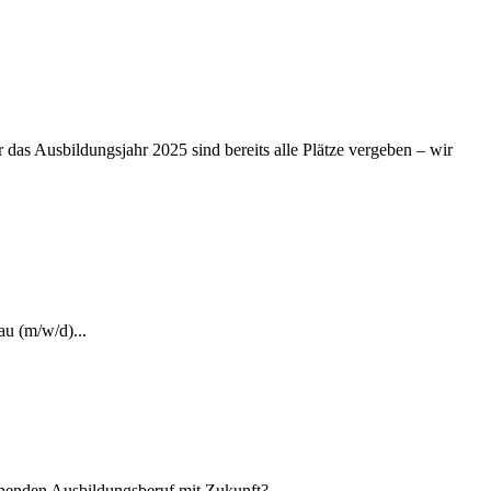
ngsjahr 2025 sind bereits alle Plätze vergeben – wir
au (m/w/d)...
nenden Ausbildungsberuf mit Zukunft?...