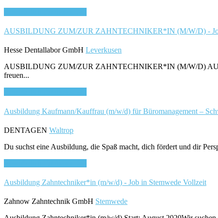
Bewirb dich für diesen Job
AUSBILDUNG ZUM/ZUR ZAHNTECHNIKER*IN (M/W/D) - Job 
Hesse Dentallabor GmbH
Leverkusen
AUSBILDUNG ZUM/ZUR ZAHNTECHNIKER*IN (M/W/D) AUSBILDUNG
freuen...
Bewirb dich für diesen Job
Ausbildung Kaufmann/Kauffrau (m/w/d) für Büromanagement – Schwe
DENTAGEN
Waltrop
Du suchst eine Ausbildung, die Spaß macht, dich fördert und dir Per
Bewirb dich für diesen Job
Ausbildung Zahntechniker*in (m/w/d) - Job in Stemwede
Vollzeit
Zahnow Zahntechnik GmbH
Stemwede
Ausbildung Zahntechniker*in (m/w/d) Start: August 2020Wir suchen D