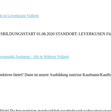
in Leverkusen
Vollzeit
SSTART 01.08.2026 STANDORT: LEVERKUSEN Für das Ausbildu
rpunkt Assistenz - Job in Waltrop
Vollzeit
spektiven bietet? Dann ist unsere Ausbildung zum/zur Kaufmann/Kauffr
ich! Du bist motiviert, handwerklich geschickt und suchst einen span