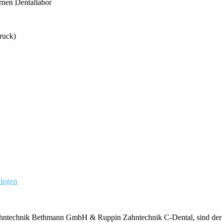
rnen Dentallabor
ruck)
elegen
ntechnik Bethmann GmbH & Ruppin Zahntechnik C-Dental, sind der fü