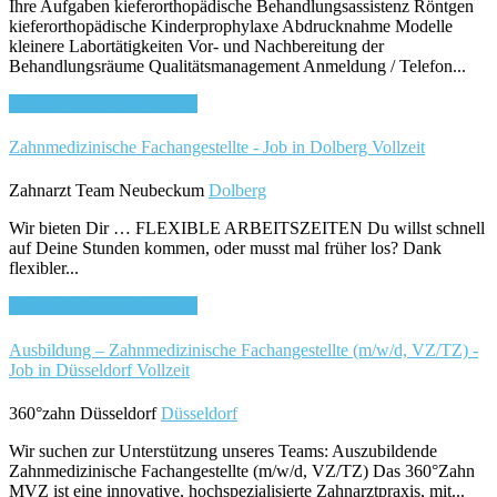
Ihre Aufgaben kieferorthopädische Behandlungsassistenz Röntgen
kieferorthopädische Kinderprophylaxe Abdrucknahme Modelle
kleinere Labortätigkeiten Vor- und Nachbereitung der
Behandlungsräume Qualitätsmanagement Anmeldung / Telefon...
Bewirb dich für diesen Job
Zahnmedizinische Fachangestellte - Job in Dolberg
Vollzeit
Zahnarzt Team Neubeckum
Dolberg
Wir bieten Dir … FLEXIBLE ARBEITSZEITEN Du willst schnell
auf Deine Stunden kommen, oder musst mal früher los? Dank
flexibler...
Bewirb dich für diesen Job
Ausbildung – Zahnmedizinische Fachangestellte (m/w/d, VZ/TZ) -
Job in Düsseldorf
Vollzeit
360°zahn Düsseldorf
Düsseldorf
Wir suchen zur Unterstützung unseres Teams: Auszubildende
Zahnmedizinische Fachangestellte (m/w/d, VZ/TZ) Das 360°Zahn
MVZ ist eine innovative, hochspezialisierte Zahnarztpraxis, mit...