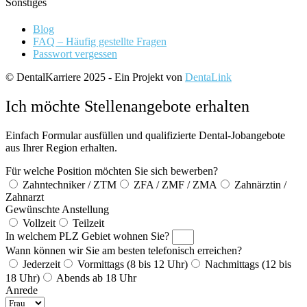
Sonstiges
Blog
FAQ – Häufig gestellte Fragen
Passwort vergessen
© DentalKarriere 2025 - Ein Projekt von
DentaLink
Ich möchte Stellenangebote erhalten
Einfach Formular ausfüllen und qualifizierte Dental-Jobangebote
aus Ihrer Region erhalten.
Für welche Position möchten Sie sich bewerben?
Zahntechniker / ZTM
ZFA / ZMF / ZMA
Zahnärztin /
Zahnarzt
Gewünschte Anstellung
Vollzeit
Teilzeit
In welchem PLZ Gebiet wohnen Sie?
Wann können wir Sie am besten telefonisch erreichen?
Jederzeit
Vormittags (8 bis 12 Uhr)
Nachmittags (12 bis
18 Uhr)
Abends ab 18 Uhr
Anrede