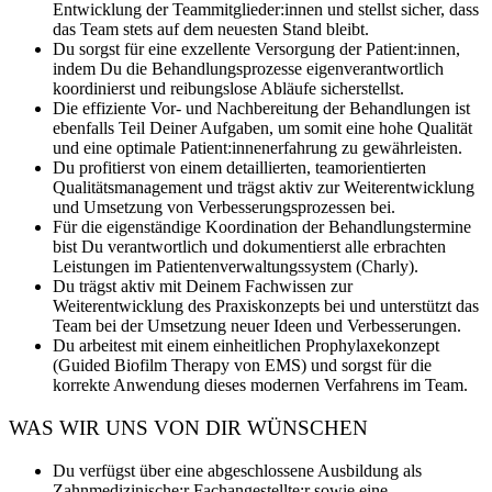
Entwicklung der Teammitglieder:innen und stellst sicher, dass
das Team stets auf dem neuesten Stand bleibt.
Du sorgst für eine exzellente Versorgung der Patient:innen,
indem Du die Behandlungsprozesse eigenverantwortlich
koordinierst und reibungslose Abläufe sicherstellst.
Die effiziente Vor- und Nachbereitung der Behandlungen ist
ebenfalls Teil Deiner Aufgaben, um somit eine hohe Qualität
und eine optimale Patient:innenerfahrung zu gewährleisten.
Du profitierst von einem detaillierten, teamorientierten
Qualitätsmanagement und trägst aktiv zur Weiterentwicklung
und Umsetzung von Verbesserungsprozessen bei.
Für die eigenständige Koordination der Behandlungstermine
bist Du verantwortlich und dokumentierst alle erbrachten
Leistungen im Patientenverwaltungssystem (Charly).
Du trägst aktiv mit Deinem Fachwissen zur
Weiterentwicklung des Praxiskonzepts bei und unterstützt das
Team bei der Umsetzung neuer Ideen und Verbesserungen.
Du arbeitest mit einem einheitlichen Prophylaxekonzept
(Guided Biofilm Therapy von EMS) und sorgst für die
korrekte Anwendung dieses modernen Verfahrens im Team.
WAS WIR UNS VON DIR WÜNSCHEN
Du verfügst über eine abgeschlossene Ausbildung als
Zahnmedizinische:r Fachangestellte:r sowie eine