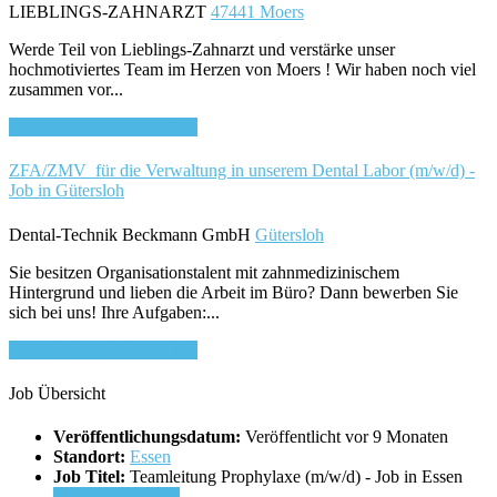
LIEBLINGS-ZAHNARZT
47441 Moers
Werde Teil von Lieblings-Zahnarzt und verstärke unser
hochmotiviertes Team im Herzen von Moers ! Wir haben noch viel
zusammen vor...
Bewirb dich für diesen Job
ZFA/ZMV für die Verwaltung in unserem Dental Labor (m/w/d) -
Job in Gütersloh
Dental-Technik Beckmann GmbH
Gütersloh
Sie besitzen Organisationstalent mit zahnmedizinischem
Hintergrund und lieben die Arbeit im Büro? Dann bewerben Sie
sich bei uns! Ihre Aufgaben:...
Bewirb dich für diesen Job
Job Übersicht
Veröffentlichungsdatum:
Veröffentlicht vor 9 Monaten
Standort:
Essen
Job Titel:
Teamleitung Prophylaxe (m/w/d) - Job in Essen
Für Job bewerben