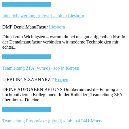
Bewirb dich für diesen Job
Initiativbewerbung (m/w/d) - Job in Liesborn
DMF DentalManuFactur
Liesborn
Direkt zum Wichtigsten – warum du bei uns gut aufgehoben bist: In
der Dentalmanufactur verbinden wir moderne Technologien mit
echter...
Bewirb dich für diesen Job
Teamleitung ZFA (w/m/d) - Job in Kerpen
LIEBLINGS-ZAHNARZT
Kerpen
DEINE AUFGABEN BEI UNS Du übernimmst die Führung aus
hochmotivierten Kolleg:innen. In der Rolle der „Teamleitung ZFA“
übernimmst Du eine...
Bewirb dich für diesen Job
Teamleitung Prophylaxe (m/w/d) - Job in 47441 Moers