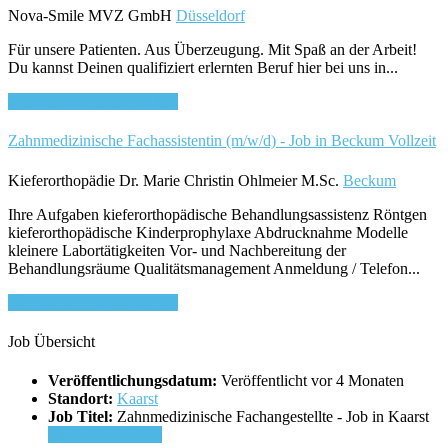
Nova-Smile MVZ GmbH
Düsseldorf
Für unsere Patienten. Aus Überzeugung. Mit Spaß an der Arbeit!
Du kannst Deinen qualifiziert erlernten Beruf hier bei uns in...
Bewirb dich für diesen Job
Zahnmedizinische Fachassistentin (m/w/d) - Job in Beckum
Vollzeit
Kieferorthopädie Dr. Marie Christin Ohlmeier M.Sc.
Beckum
Ihre Aufgaben kieferorthopädische Behandlungsassistenz Röntgen
kieferorthopädische Kinderprophylaxe Abdrucknahme Modelle
kleinere Labortätigkeiten Vor- und Nachbereitung der
Behandlungsräume Qualitätsmanagement Anmeldung / Telefon...
Bewirb dich für diesen Job
Job Übersicht
Veröffentlichungsdatum:
Veröffentlicht vor 4 Monaten
Standort:
Kaarst
Job Titel:
Zahnmedizinische Fachangestellte - Job in Kaarst
Für Job bewerben