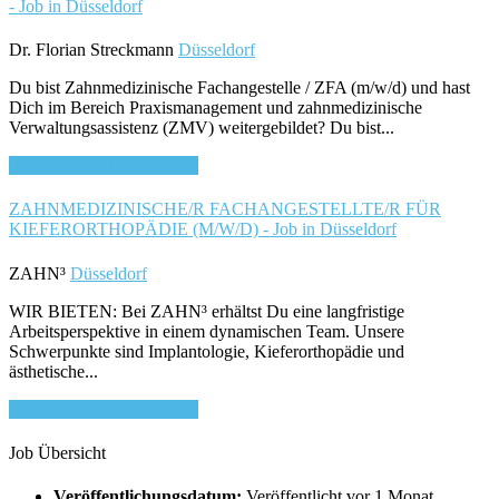
- Job in Düsseldorf
Dr. Florian Streckmann
Düsseldorf
Du bist Zahnmedizinische Fachangestelle / ZFA (m/w/d) und hast
Dich im Bereich Praxismanagement und zahnmedizinische
Verwaltungsassistenz (ZMV) weitergebildet? Du bist...
Bewirb dich für diesen Job
ZAHNMEDIZINISCHE/R FACHANGESTELLTE/R FÜR
KIEFERORTHOPÄDIE (M/W/D) - Job in Düsseldorf
ZAHN³
Düsseldorf
WIR BIETEN: Bei ZAHN³ erhältst Du eine langfristige
Arbeitsperspektive in einem dynamischen Team. Unsere
Schwerpunkte sind Implantologie, Kieferorthopädie und
ästhetische...
Bewirb dich für diesen Job
Job Übersicht
Veröffentlichungsdatum:
Veröffentlicht vor 1 Monat