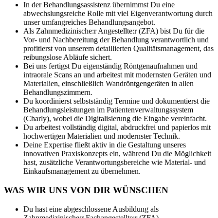
In der Behandlungsassistenz übernimmst Du eine
abwechslungsreiche Rolle mit viel Eigenverantwortung durch
unser umfangreiches Behandlungsangebot.
Als Zahnmedizinische:r Angestellte:r (ZFA) bist Du für die
Vor- und Nachbereitung der Behandlung verantwortlich und
profitierst von unserem detaillierten Qualitätsmanagement, das
reibungslose Abläufe sichert.
Bei uns fertigst Du eigenständig Röntgenaufnahmen und
intraorale Scans an und arbeitest mit modernsten Geräten und
Materialien, einschließlich Wandröntgengeräten in allen
Behandlungszimmern.
Du koordinierst selbstständig Termine und dokumentierst die
Behandlungsleistungen im Patientenverwaltungssystem
(Charly), wobei die Digitalisierung die Eingabe vereinfacht.
Du arbeitest vollständig digital, abdruckfrei und papierlos mit
hochwertigen Materialien und modernster Technik.
Deine Expertise fließt aktiv in die Gestaltung unseres
innovativen Praxiskonzepts ein, während Du die Möglichkeit
hast, zusätzliche Verantwortungsbereiche wie Material- und
Einkaufsmanagement zu übernehmen.
WAS WIR UNS VON DIR WÜNSCHEN
Du hast eine abgeschlossene Ausbildung als
Zahnmedizinische:r Fachangestellte:r (ZFA).