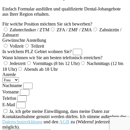
Einfach Formular ausfüllen und qualifizierte Dental-Jobangebote
aus Ihrer Region erhalten.
Für welche Position möchten Sie sich bewerben?
Zahntechniker / ZTM
ZFA / ZMF / ZMA
Zahnärztin /
Zahnarzt
Gewünschte Anstellung
Vollzeit
Teilzeit
In welchem PLZ Gebiet wohnen Sie?
Wann können wir Sie am besten telefonisch erreichen?
Jederzeit
Vormittags (8 bis 12 Uhr)
Nachmittags (12 bis
18 Uhr)
Abends ab 18 Uhr
Anrede
Nachname
Vorname
Telefon
E-Mail
Ja, ich gebe meine Einwilligung, dass meine Daten zur
Kontaktaufnahme genutzt werden dürfen. Ich stimme außerdem der
Datenschutzerklärung
und den
AGB
zu (Widerruf jederzeit
möglich).