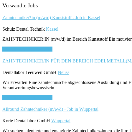
Verwandte Jobs
Zahntechniker*in (m/w/d) Kunststoff - Job in Kassel
Schulz Dental Technik
Kassel
ZAHNTECHNIKER:IN (m/w/d) im Bereich Kunststoff Ein motiviertes 
Bewirb dich für diesen Job
ZAHNTECHNIKER/IN FÜR DEN BEREICH EDELMETALL(M/W/D)
Dentallabor Teeuwen GmbH
Neuss
Wir Erwarten Eine zahntechnische abgeschlossene Ausbildung und Erfa
Verantwortungsbewusstsein...
Bewirb dich für diesen Job
Allround Zahntechniker (m/w/d) - Job in Wuppertal
Korte Dentallabor GmbH
Wuppertal
Wir suchen talentierte und engagierte Zahntechniker/-innen, die ihre