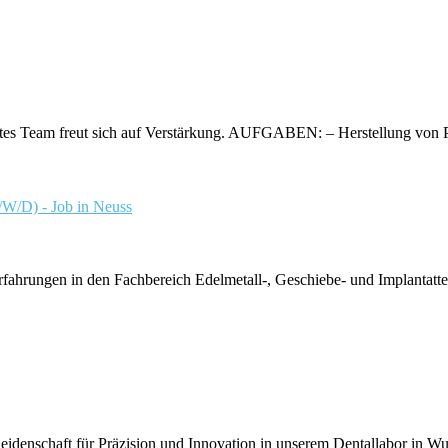
Team freut sich auf Verstärkung. AUFGABEN: – Herstellung von Prot
 - Job in Neuss
hrungen in den Fachbereich Edelmetall-, Geschiebe- und Implantattechn
 Leidenschaft für Präzision und Innovation in unserem Dentallabor in Wu