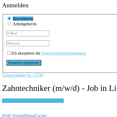
Anmelden
Bewerber/in
Arbeitgeber/in
Ich akzeptiere die
Datenschutzbestimmungen
Zahntechniker*in / ZTM
Zahntechniker (m/w/d) - Job in L
Login, um auf Merkliste zu speichern
DMF DentalManuFactur