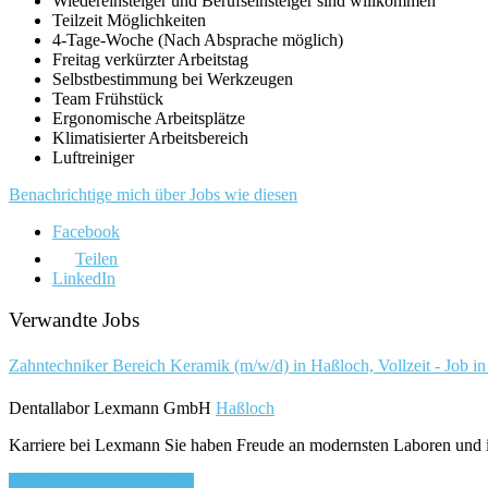
Wiedereinsteiger und Berufseinsteiger sind willkommen
Teilzeit Möglichkeiten
4-Tage-Woche (Nach Absprache möglich)
Freitag verkürzter Arbeitstag
Selbstbestimmung bei Werkzeugen
Team Frühstück
Ergonomische Arbeitsplätze
Klimatisierter Arbeitsbereich
Luftreiniger
Benachrichtige mich über Jobs wie diesen
Facebook
Teilen
LinkedIn
Verwandte Jobs
Zahntechniker Bereich Keramik (m/w/d) in Haßloch, Vollzeit - Job i
Dentallabor Lexmann GmbH
Haßloch
Karriere bei Lexmann Sie haben Freude an modernsten Laboren und in
Bewirb dich für diesen Job