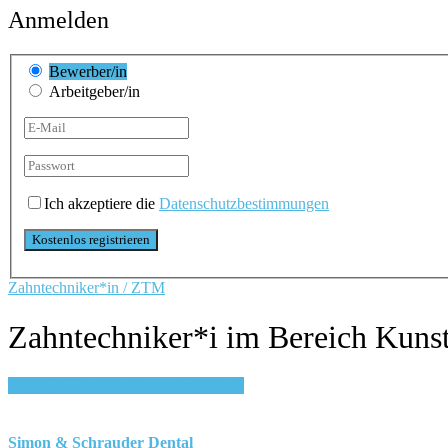
Anmelden
Bewerber/in
Arbeitgeber/in
Ich akzeptiere die
Datenschutzbestimmungen
Zahntechniker*in / ZTM
Zahntechniker*i im Bereich Kunsts
Login, um auf Merkliste zu speichern
Simon & Schrauder Dental