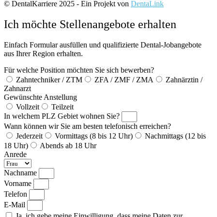
© DentalKarriere 2025 - Ein Projekt von
DentaLink
Ich möchte Stellenangebote erhalten
Einfach Formular ausfüllen und qualifizierte Dental-Jobangebote
aus Ihrer Region erhalten.
Für welche Position möchten Sie sich bewerben?
Zahntechniker / ZTM
ZFA / ZMF / ZMA
Zahnärztin /
Zahnarzt
Gewünschte Anstellung
Vollzeit
Teilzeit
In welchem PLZ Gebiet wohnen Sie?
Wann können wir Sie am besten telefonisch erreichen?
Jederzeit
Vormittags (8 bis 12 Uhr)
Nachmittags (12 bis
18 Uhr)
Abends ab 18 Uhr
Anrede
Nachname
Vorname
Telefon
E-Mail
Ja, ich gebe meine Einwilligung, dass meine Daten zur