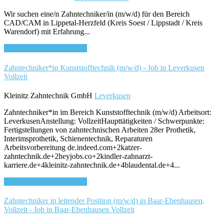
Wir suchen eine/n Zahntechniker/in (m/w/d) für den Bereich
CAD/CAM in Lippetal-Herzfeld (Kreis Soest / Lippstadt / Kreis
Warendorf) mit Erfahrung...
Bewirb dich für diesen Job
Zahntechniker*in Kunststofftechnik (m/w/d) - Job in Leverkusen
Vollzeit
Kleinitz Zahntechnik GmbH
Leverkusen
Zahntechniker*in im Bereich Kunststofftechnik (m/w/d) Arbeitsort:
LeverkusenAnstellung: VollzeitHaupttätigkeiten / Schwerpunkte:
Fertigstellungen von zahntechnischen Arbeiten 28er Prothetik,
Interimsprothetik, Schienentechnik, Reparaturen
Arbeitsvorbereitung de.indeed.com+2katzer-
zahntechnik.de+2heyjobs.co+2kindler-zahnarzt-
karriere.de+4kleinitz-zahntechnik.de+4blaudental.de+4...
Bewirb dich für diesen Job
Zahntechniker in leitender Position (m/w/d) in Baar-Ebenhausen,
Vollzeit - Job in Baar-Ebenhausen
Vollzeit