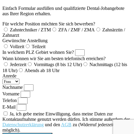
Einfach Formular ausfüllen und qualifizierte Dental-Jobangebote
aus Ihrer Region erhalten.
Für welche Position möchten Sie sich bewerben?
Zahntechniker / ZTM
ZFA / ZMF / ZMA
Zahnärztin /
Zahnarzt
Gewünschte Anstellung
Vollzeit
Teilzeit
In welchem PLZ Gebiet wohnen Sie?
Wann können wir Sie am besten telefonisch erreichen?
Jederzeit
Vormittags (8 bis 12 Uhr)
Nachmittags (12 bis
18 Uhr)
Abends ab 18 Uhr
Anrede
Nachname
Vorname
Telefon
E-Mail
Ja, ich gebe meine Einwilligung, dass meine Daten zur
Kontaktaufnahme genutzt werden dürfen. Ich stimme außerdem der
Datenschutzerklärung
und den
AGB
zu (Widerruf jederzeit
möglich).