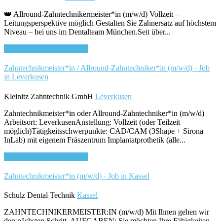
👑 Allround-Zahntechnikermeister*in (m/w/d) Vollzeit –
Leitungsperspektive möglich Gestalten Sie Zahnersatz auf höchstem
Niveau – bei uns im Dentalteam München.Seit über...
Bewirb dich für diesen Job
Zahntechnikmeister*in / Allround-Zahntechniker*in (m/w/d) - Job
in Leverkusen
Kleinitz Zahntechnik GmbH
Leverkusen
Zahntechnikmeister*in oder Allround-Zahntechniker*in (m/w/d)
Arbeitsort: LeverkusenAnstellung: Vollzeit (oder Teilzeit
möglich)Tätigkeitsschwerpunkte: CAD/CAM (3Shape + Sirona
InLab) mit eigenem Fräszentrum Implantatprothetik (alle...
Bewirb dich für diesen Job
Zahntechnikmeister*in (m/w/d) - Job in Kassel
Schulz Dental Technik
Kassel
ZAHNTECHNIKERMEISTER:IN (m/w/d) Mit Ihnen gehen wir
den nächsten Schritt. AUFGABEN: Sie möchten Ihre Fähigkeiten