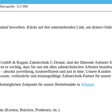
 Dateigröße: 512 MB.
enslauf bewerben. Klicke auf den untenstehenden Link, um deinen Onl
mbH & Ruppin Zahntechnik C-Dental, sind der führende Anbieter für
 es wichtig, dass Sie uns mit allen zahntechnischen Arbeiten beauft
 – absolut zuverlässig, kosteneffizient und just in time. Unsere Kunden
sste, verlässliche und leistungsfähige Zahntechnik-Partner für unser
stmöglichen Zeitpunkt für unsere Betriebsstätte in
Wismar
z (Kronen, Brücken, Prothesen, etc.)