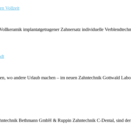
sen
Vollzeit
keramik implantatgetragener Zahnersatz individuelle Verblendtechnik
adt
n, wo andere Urlaub machen – im neuen Zahntechnik Gottwald Labor in
ntechnik Bethmann GmbH & Ruppin Zahntechnik C-Dental, sind der fü