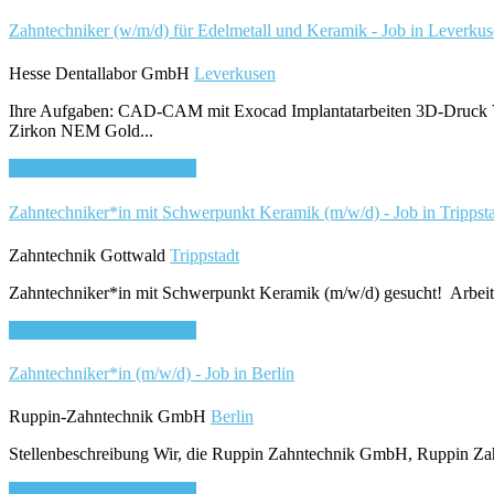
Zahntechniker (w/m/d) für Edelmetall und Keramik - Job in Leverku
Hesse Dentallabor GmbH
Leverkusen
Ihre Aufgaben: CAD-CAM mit Exocad Implantatarbeiten 3D-Druck Voll
Zirkon NEM Gold...
Bewirb dich für diesen Job
Zahntechniker*in mit Schwerpunkt Keramik (m/w/d) - Job in Trippst
Zahntechnik Gottwald
Trippstadt
Zahntechniker*in mit Schwerpunkt Keramik (m/w/d) gesucht! Arbeite
Bewirb dich für diesen Job
Zahntechniker*in (m/w/d) - Job in Berlin
Ruppin-Zahntechnik GmbH
Berlin
Stellenbeschreibung Wir, die Ruppin Zahntechnik GmbH, Ruppin Zah
Bewirb dich für diesen Job