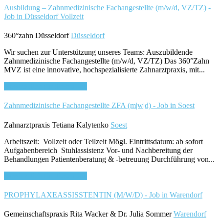
Ausbildung – Zahnmedizinische Fachangestellte (m/w/d, VZ/TZ) -
Job in Düsseldorf
Vollzeit
360°zahn Düsseldorf
Düsseldorf
Wir suchen zur Unterstützung unseres Teams: Auszubildende
Zahnmedizinische Fachangestellte (m/w/d, VZ/TZ) Das 360°Zahn
MVZ ist eine innovative, hochspezialisierte Zahnarztpraxis, mit...
Bewirb dich für diesen Job
Zahnmedizinische Fachangestellte ZFA (m|w|d) - Job in Soest
Zahnarztpraxis Tetiana Kalytenko
Soest
Arbeitszeit: Vollzeit oder Teilzeit Mögl. Eintrittsdatum: ab sofort
Aufgabenbereich Stuhlassistenz Vor- und Nachbereitung der
Behandlungen Patientenberatung & -betreuung Durchführung von...
Bewirb dich für diesen Job
PROPHYLAXEASSISSTENTIN (M/W/D) - Job in Warendorf
Gemeinschaftspraxis Rita Wacker & Dr. Julia Sommer
Warendorf