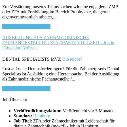
Zur Verstärkung unseres Teams suchen wir eine engagierte ZMP
oder ZFA mit Fortbildung im Bereich Prophylaxe, die gerne
eigenverantwortlich arbeitet,...
Bewirb dich für diesen Job
AUSBILDUNG ALS ZAHNMEDIZINISCHE
FACHANGESTELLTE / ZFA (M/W/D) VOLLZEIT - Job in
Düsseldorf
Vollzeit
DENTAL SPECIALISTS MVZ
Düsseldorf
Lust auf neue Herausforderungen? Für die Zahnarztpraxis Dental
Specialists ist Ausbildung eine Herzenssache. Bei der Ausbildung
als Zahnmedizinische Fachangestellte /...
Bewirb dich für diesen Job
Job Übersicht
Veröffentlichungsdatum:
Veröffentlicht vor 5 Monaten
Standort:
Hamburg
Job Titel:
ZFA oder Zahntechniker mit Leidenschaft für
digitale Zahntechnik (m/w/d) - Job in Hamburg