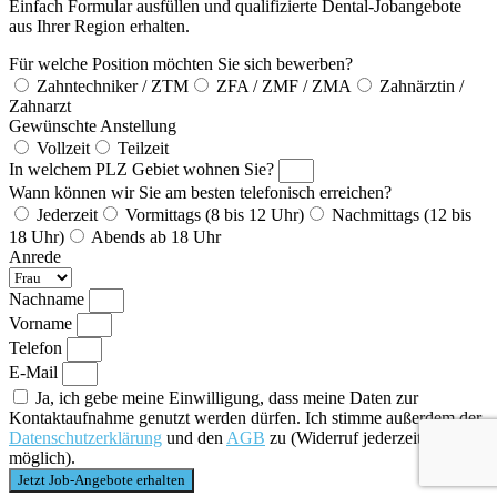
Einfach Formular ausfüllen und qualifizierte Dental-Jobangebote
aus Ihrer Region erhalten.
Für welche Position möchten Sie sich bewerben?
Zahntechniker / ZTM
ZFA / ZMF / ZMA
Zahnärztin /
Zahnarzt
Gewünschte Anstellung
Vollzeit
Teilzeit
In welchem PLZ Gebiet wohnen Sie?
Wann können wir Sie am besten telefonisch erreichen?
Jederzeit
Vormittags (8 bis 12 Uhr)
Nachmittags (12 bis
18 Uhr)
Abends ab 18 Uhr
Anrede
Nachname
Vorname
Telefon
E-Mail
Ja, ich gebe meine Einwilligung, dass meine Daten zur
Kontaktaufnahme genutzt werden dürfen. Ich stimme außerdem der
Datenschutzerklärung
und den
AGB
zu (Widerruf jederzeit
möglich).
Jetzt Job-Angebote erhalten