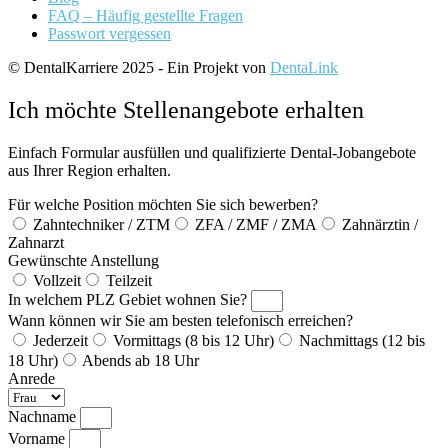
FAQ – Häufig gestellte Fragen
Passwort vergessen
© DentalKarriere 2025 - Ein Projekt von
DentaLink
Ich möchte Stellenangebote erhalten
Einfach Formular ausfüllen und qualifizierte Dental-Jobangebote
aus Ihrer Region erhalten.
Für welche Position möchten Sie sich bewerben?
Zahntechniker / ZTM
ZFA / ZMF / ZMA
Zahnärztin /
Zahnarzt
Gewünschte Anstellung
Vollzeit
Teilzeit
In welchem PLZ Gebiet wohnen Sie?
Wann können wir Sie am besten telefonisch erreichen?
Jederzeit
Vormittags (8 bis 12 Uhr)
Nachmittags (12 bis
18 Uhr)
Abends ab 18 Uhr
Anrede
Nachname
Vorname