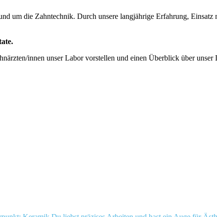
 rund um die Zahntechnik. Durch unsere langjährige Erfahrung, Einsat
ate.
närzten/innen unser Labor vorstellen und einen Überblick über unser
 Keramik Du liebst präzises Arbeiten und hast ein Auge für Ästhet