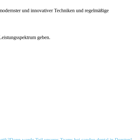
z modernster und innovativer Techniken und regelmäßige
 Leistungsspektrum geben.
ik?Dann werde Teil unseres Teams bei candeo dental in Dorsten!