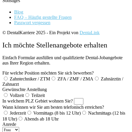
Sonstiges
Blog
FAQ – Häufig gestellte Fragen
Passwort vergessen
© DentalKarriere 2025 - Ein Projekt von
DentaLink
Ich möchte Stellenangebote erhalten
Einfach Formular ausfüllen und qualifizierte Dental-Jobangebote
aus Ihrer Region erhalten.
Für welche Position möchten Sie sich bewerben?
Zahntechniker / ZTM
ZFA / ZMF / ZMA
Zahnärztin /
Zahnarzt
Gewünschte Anstellung
Vollzeit
Teilzeit
In welchem PLZ Gebiet wohnen Sie?
Wann können wir Sie am besten telefonisch erreichen?
Jederzeit
Vormittags (8 bis 12 Uhr)
Nachmittags (12 bis
18 Uhr)
Abends ab 18 Uhr
Anrede