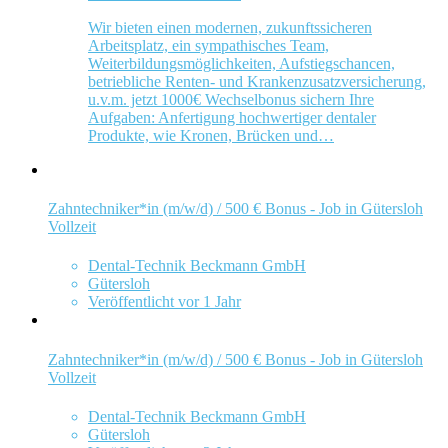
Wir bieten einen modernen, zukunftssicheren
Arbeitsplatz, ein sympathisches Team,
Weiterbildungsmöglichkeiten, Aufstiegschancen,
betriebliche Renten- und Krankenzusatzversicherung,
u.v.m. jetzt 1000€ Wechselbonus sichern Ihre
Aufgaben: Anfertigung hochwertiger dentaler
Produkte, wie Kronen, Brücken und…
Zahntechniker*in (m/w/d) / 500 € Bonus - Job in Gütersloh
Vollzeit
Dental-Technik Beckmann GmbH
Gütersloh
Veröffentlicht vor 1 Jahr
Zahntechniker*in (m/w/d) / 500 € Bonus - Job in Gütersloh
Vollzeit
Dental-Technik Beckmann GmbH
Gütersloh