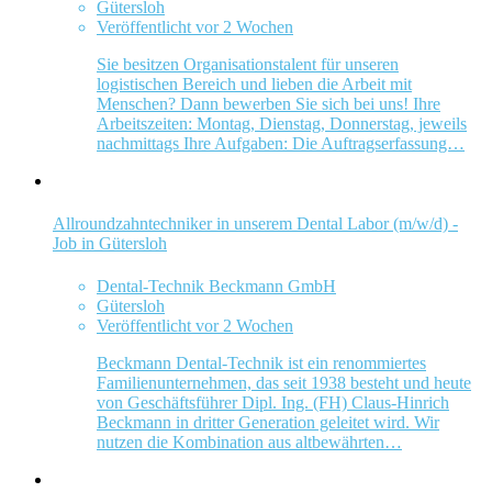
Gütersloh
Veröffentlicht vor 2 Wochen
Sie besitzen Organisationstalent für unseren
logistischen Bereich und lieben die Arbeit mit
Menschen? Dann bewerben Sie sich bei uns! Ihre
Arbeitszeiten: Montag, Dienstag, Donnerstag, jeweils
nachmittags Ihre Aufgaben: Die Auftragserfassung…
Allroundzahntechniker in unserem Dental Labor (m/w/d) -
Job in Gütersloh
Dental-Technik Beckmann GmbH
Gütersloh
Veröffentlicht vor 2 Wochen
Beckmann Dental-Technik ist ein renommiertes
Familienunternehmen, das seit 1938 besteht und heute
von Geschäftsführer Dipl. Ing. (FH) Claus-Hinrich
Beckmann in dritter Generation geleitet wird. Wir
nutzen die Kombination aus altbewährten…