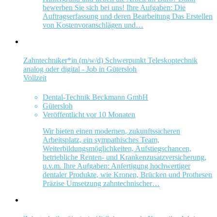
bewerben Sie sich bei uns! Ihre Aufgaben: Die
Auftragserfassung und deren Bearbeitung Das Erstellen
von Kostenvoranschlägen und…
Zahntechniker*in (m/w/d) Schwerpunkt Teleskoptechnik
analog oder digital - Job in Gütersloh
Vollzeit
Dental-Technik Beckmann GmbH
Gütersloh
Veröffentlicht vor 10 Monaten
Wir bieten einen modernen, zukunftssicheren
Arbeitsplatz, ein sympathisches Team,
Weiterbildungsmöglichkeiten, Aufstiegschancen,
betriebliche Renten- und Krankenzusatzversicherung,
u.v.m. Ihre Aufgaben: Anfertigung hochwertiger
dentaler Produkte, wie Kronen, Brücken und Prothesen
Präzise Umsetzung zahntechnischer…