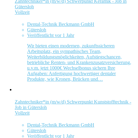
Zahntechniker*in (m/w/d) Schwerpunkt Keramik - Job in
Gütersloh
Vollzeit
Dental-Technik Beckmann GmbH
Gütersloh
Veröffentlicht vor 1 Jahr
Wir bieten einen modernen, zukunftssicheren
Arbeitsplatz, ein sympathisches Team,
Weiterbildungsmöglichkeiten, Aufstiegschancen,
betriebliche Renten- und Krankenzusatzversicherung,
u.v.m. jetzt 1000€ Wechselbonus sichern Ihre
Aufgaben: Anfertigung hochwertiger dentaler
Produkte, wie Kronen, Brücken und…
Zahntechniker*in (m/w/d) Schwerpunkt Kunststofftechnik -
Job in Gütersloh
Vollzeit
Dental-Technik Beckmann GmbH
Gütersloh
Veröffentlicht vor 1 Jahr