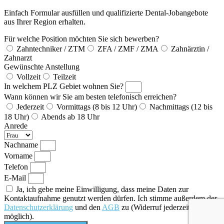
Einfach Formular ausfüllen und qualifizierte Dental-Jobangebote
aus Ihrer Region erhalten.
Für welche Position möchten Sie sich bewerben?
Zahntechniker / ZTM
ZFA / ZMF / ZMA
Zahnärztin /
Zahnarzt
Gewünschte Anstellung
Vollzeit
Teilzeit
In welchem PLZ Gebiet wohnen Sie?
Wann können wir Sie am besten telefonisch erreichen?
Jederzeit
Vormittags (8 bis 12 Uhr)
Nachmittags (12 bis
18 Uhr)
Abends ab 18 Uhr
Anrede
Nachname
Vorname
Telefon
E-Mail
Ja, ich gebe meine Einwilligung, dass meine Daten zur
Kontaktaufnahme genutzt werden dürfen. Ich stimme außerdem der
Datenschutzerklärung
und den
AGB
zu (Widerruf jederzeit
möglich).