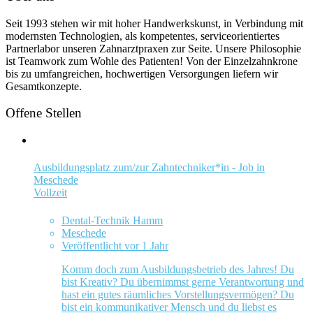
Seit 1993 stehen wir mit hoher Handwerkskunst, in Verbindung mit
modernsten Technologien, als kompetentes, serviceorientiertes
Partnerlabor unseren Zahnarztpraxen zur Seite. Unsere Philosophie
ist Teamwork zum Wohle des Patienten! Von der Einzelzahnkrone
bis zu umfangreichen, hochwertigen Versorgungen liefern wir
Gesamtkonzepte.
Offene Stellen
Ausbildungsplatz zum/zur Zahntechniker*in - Job in
Meschede
Vollzeit
Dental-Technik Hamm
Meschede
Veröffentlicht vor 1 Jahr
Komm doch zum Ausbildungsbetrieb des Jahres! Du
bist Kreativ? Du übernimmst gerne Verantwortung und
hast ein gutes räumliches Vorstellungsvermögen? Du
bist ein kommunikativer Mensch und du liebst es