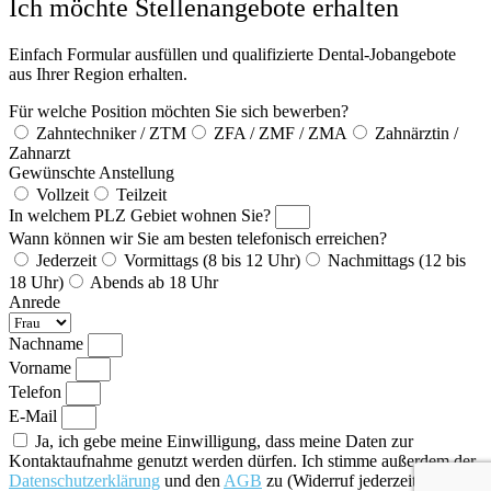
Ich möchte Stellenangebote erhalten
Einfach Formular ausfüllen und qualifizierte Dental-Jobangebote
aus Ihrer Region erhalten.
Für welche Position möchten Sie sich bewerben?
Zahntechniker / ZTM
ZFA / ZMF / ZMA
Zahnärztin /
Zahnarzt
Gewünschte Anstellung
Vollzeit
Teilzeit
In welchem PLZ Gebiet wohnen Sie?
Wann können wir Sie am besten telefonisch erreichen?
Jederzeit
Vormittags (8 bis 12 Uhr)
Nachmittags (12 bis
18 Uhr)
Abends ab 18 Uhr
Anrede
Nachname
Vorname
Telefon
E-Mail
Ja, ich gebe meine Einwilligung, dass meine Daten zur
Kontaktaufnahme genutzt werden dürfen. Ich stimme außerdem der
Datenschutzerklärung
und den
AGB
zu (Widerruf jederzeit