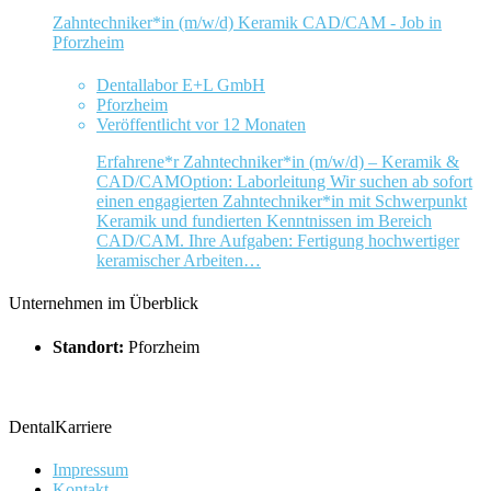
Zahntechniker*in (m/w/d) Keramik CAD/CAM - Job in
Pforzheim
Dentallabor E+L GmbH
Pforzheim
Veröffentlicht vor 12 Monaten
Erfahrene*r Zahntechniker*in (m/w/d) – Keramik &
CAD/CAMOption: Laborleitung Wir suchen ab sofort
einen engagierten Zahntechniker*in mit Schwerpunkt
Keramik und fundierten Kenntnissen im Bereich
CAD/CAM. Ihre Aufgaben: Fertigung hochwertiger
keramischer Arbeiten…
Unternehmen im Überblick
Standort:
Pforzheim
DentalKarriere
Impressum
Kontakt