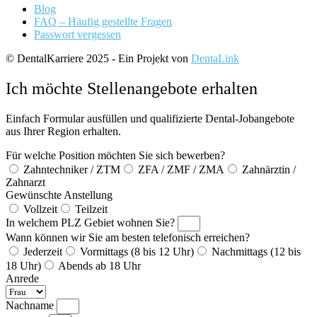
Blog
FAQ – Häufig gestellte Fragen
Passwort vergessen
© DentalKarriere 2025 - Ein Projekt von
DentaLink
Ich möchte Stellenangebote erhalten
Einfach Formular ausfüllen und qualifizierte Dental-Jobangebote
aus Ihrer Region erhalten.
Für welche Position möchten Sie sich bewerben?
Zahntechniker / ZTM
ZFA / ZMF / ZMA
Zahnärztin /
Zahnarzt
Gewünschte Anstellung
Vollzeit
Teilzeit
In welchem PLZ Gebiet wohnen Sie?
Wann können wir Sie am besten telefonisch erreichen?
Jederzeit
Vormittags (8 bis 12 Uhr)
Nachmittags (12 bis
18 Uhr)
Abends ab 18 Uhr
Anrede
Nachname