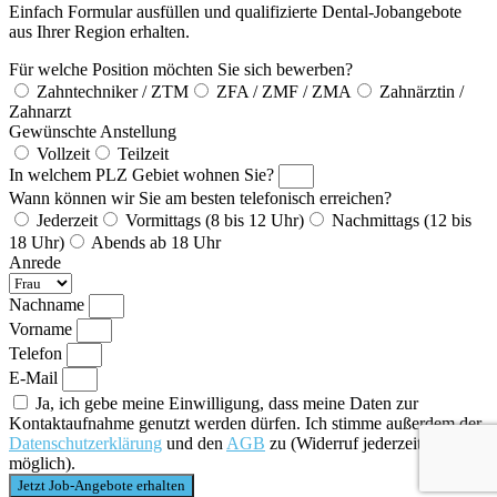
Einfach Formular ausfüllen und qualifizierte Dental-Jobangebote
aus Ihrer Region erhalten.
Für welche Position möchten Sie sich bewerben?
Zahntechniker / ZTM
ZFA / ZMF / ZMA
Zahnärztin /
Zahnarzt
Gewünschte Anstellung
Vollzeit
Teilzeit
In welchem PLZ Gebiet wohnen Sie?
Wann können wir Sie am besten telefonisch erreichen?
Jederzeit
Vormittags (8 bis 12 Uhr)
Nachmittags (12 bis
18 Uhr)
Abends ab 18 Uhr
Anrede
Nachname
Vorname
Telefon
E-Mail
Ja, ich gebe meine Einwilligung, dass meine Daten zur
Kontaktaufnahme genutzt werden dürfen. Ich stimme außerdem der
Datenschutzerklärung
und den
AGB
zu (Widerruf jederzeit
möglich).
Jetzt Job-Angebote erhalten