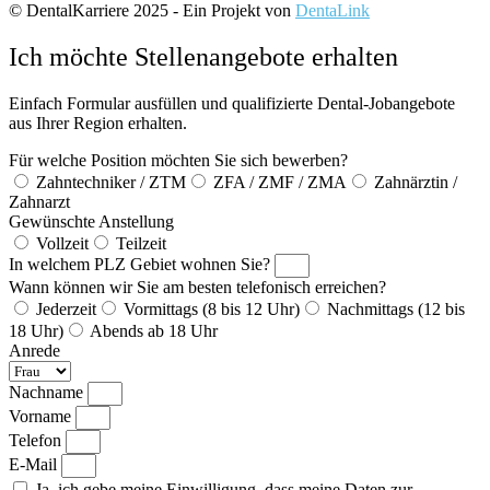
© DentalKarriere 2025 - Ein Projekt von
DentaLink
Ich möchte Stellenangebote erhalten
Einfach Formular ausfüllen und qualifizierte Dental-Jobangebote
aus Ihrer Region erhalten.
Für welche Position möchten Sie sich bewerben?
Zahntechniker / ZTM
ZFA / ZMF / ZMA
Zahnärztin /
Zahnarzt
Gewünschte Anstellung
Vollzeit
Teilzeit
In welchem PLZ Gebiet wohnen Sie?
Wann können wir Sie am besten telefonisch erreichen?
Jederzeit
Vormittags (8 bis 12 Uhr)
Nachmittags (12 bis
18 Uhr)
Abends ab 18 Uhr
Anrede
Nachname
Vorname
Telefon
E-Mail
Ja, ich gebe meine Einwilligung, dass meine Daten zur