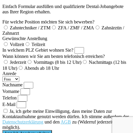
Einfach Formular ausfüllen und qualifizierte Dental-Jobangebote
aus Ihrer Region erhalten.
Für welche Position möchten Sie sich bewerben?
Zahntechniker / ZTM
ZFA / ZMF / ZMA
Zahnärztin /
Zahnarzt
Gewünschte Anstellung
Vollzeit
Teilzeit
In welchem PLZ Gebiet wohnen Sie?
Wann können wir Sie am besten telefonisch erreichen?
Jederzeit
Vormittags (8 bis 12 Uhr)
Nachmittags (12 bis
18 Uhr)
Abends ab 18 Uhr
Anrede
Nachname
Vorname
Telefon
E-Mail
Ja, ich gebe meine Einwilligung, dass meine Daten zur
Kontaktaufnahme genutzt werden dürfen. Ich stimme außerdem der
Datenschutzerklärung
und den
AGB
zu (Widerruf jederzeit
möglich).