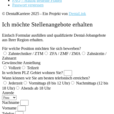
FAQ – Häufig gestellte Fragen
Passwort vergessen
© DentalKarriere 2025 - Ein Projekt von
DentaLink
Ich möchte Stellenangebote erhalten
Einfach Formular ausfüllen und qualifizierte Dental-Jobangebote
aus Ihrer Region erhalten.
Für welche Position möchten Sie sich bewerben?
Zahntechniker / ZTM
ZFA / ZMF / ZMA
Zahnärztin /
Zahnarzt
Gewünschte Anstellung
Vollzeit
Teilzeit
In welchem PLZ Gebiet wohnen Sie?
Wann können wir Sie am besten telefonisch erreichen?
Jederzeit
Vormittags (8 bis 12 Uhr)
Nachmittags (12 bis
18 Uhr)
Abends ab 18 Uhr
Anrede
Nachname
Vorname
Telefon