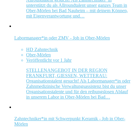
unterstützt du als Allroundtalent unser ganzes Team in
Ober-Mörlen bei Bad Nauheim – mit deinem Können,
mit Eigenverantwortung und…
Labormanager*in oder ZMV - Job in Ober-Mörlen
HD Zahntechnik
Ober-Mörlen
Veröffentlicht vor 1 Jahr
STELLENANGEBOT IN DER REGION
FRANKFURT, GIESSEN, WETTERAU:
Organisationstalent gesucht! Als Labormanager*in oder
Zahnmedizinische Verwaltungsassistenz bist du unser
Organisationstalente und für den reibungslosen Ablauf
in unserem Labor in Ober-Mörlen bei Bad…
Zahntechniker*in mit Schwerpunkt Keramik - Job in Ober-
Mörlen