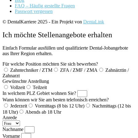
Blog
FAQ – Häufig gestellte Fragen
Passwort vergessen
© DentalKarriere 2025 - Ein Projekt von
DentaLink
Ich möchte Stellenangebote erhalten
Einfach Formular ausfüllen und qualifizierte Dental-Jobangebote
aus Ihrer Region erhalten.
Für welche Position möchten Sie sich bewerben?
Zahntechniker / ZTM
ZFA / ZMF / ZMA
Zahnärztin /
Zahnarzt
Gewünschte Anstellung
Vollzeit
Teilzeit
In welchem PLZ Gebiet wohnen Sie?
Wann können wir Sie am besten telefonisch erreichen?
Jederzeit
Vormittags (8 bis 12 Uhr)
Nachmittags (12 bis
18 Uhr)
Abends ab 18 Uhr
Anrede
Nachname
Vorname