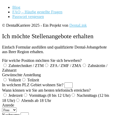
Blog
FAQ – Häufig gestellte Fragen
Passwort vergessen
© DentalKarriere 2025 - Ein Projekt von
DentaLink
Ich möchte Stellenangebote erhalten
Einfach Formular ausfüllen und qualifizierte Dental-Jobangebote
aus Ihrer Region erhalten.
Für welche Position möchten Sie sich bewerben?
Zahntechniker / ZTM
ZFA / ZMF / ZMA
Zahnärztin /
Zahnarzt
Gewünschte Anstellung
Vollzeit
Teilzeit
In welchem PLZ Gebiet wohnen Sie?
Wann können wir Sie am besten telefonisch erreichen?
Jederzeit
Vormittags (8 bis 12 Uhr)
Nachmittags (12 bis
18 Uhr)
Abends ab 18 Uhr
Anrede
Nachname