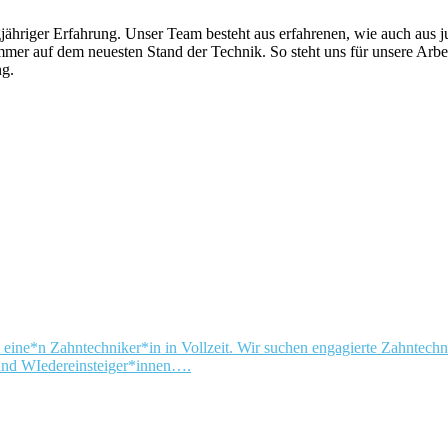
ngjähriger Erfahrung. Unser Team besteht aus erfahrenen, wie auch aus
mer auf dem neuesten Stand der Technik. So steht uns für unsere Arbei
ng.
t eine*n Zahntechniker*in in Vollzeit. Wir suchen engagierte Zahnte
und WIedereinsteiger*innen….