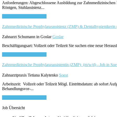
Anforderungen: Abgeschlossene Ausbildung zur Zahnmedizinischen Fa
Röntgen, Stuhlassistenz...
Bewirb dich für diesen Job
Zahnmedizinische Prophylaxeassistenz (ZMP) & Dentalhygienikerin (DH
Zahnarzt Schumann in Goslar
Goslar
Beschäftigungsart: Vollzeit oder Teilzeit Sie suchen eine neue Herausf
Bewirb dich für diesen Job
Zahnmedizinische Prophylaxeassistentin (ZMP) (m/w/d) - Job in Soe
Zahnarztpraxis Tetiana Kalytenko
Soest
Arbeitszeit: Vollzeit oder Teilzeit Mögl. Eintrittsdatum: ab sofor
Behandlungsvor-...
Bewirb dich für diesen Job
Job Übersicht