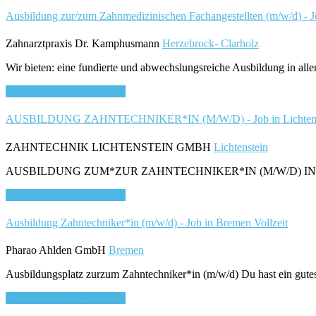
Ausbildung zur/zum Zahnmedizinischen Fachangestellten (m/w/d) - J
Zahnarztpraxis Dr. Kamphusmann
Herzebrock- Clarholz
Wir bieten: eine fundierte und abwechslungsreiche Ausbildung in allen
Bewirb dich für diesen Job
AUSBILDUNG ZAHNTECHNIKER*IN (M/W/D) - Job in Lichten
ZAHNTECHNIK LICHTENSTEIN GMBH
Lichtenstein
AUSBILDUNG ZUM*ZUR ZAHNTECHNIKER*IN (M/W/D) IN LICHTENSTEI
Bewirb dich für diesen Job
Ausbildung Zahntechniker*in (m/w/d) - Job in Bremen
Vollzeit
Pharao Ahlden GmbH
Bremen
Ausbildungsplatz zurzum Zahntechniker*in (m/w/d) Du hast ein gutes Au
Bewirb dich für diesen Job