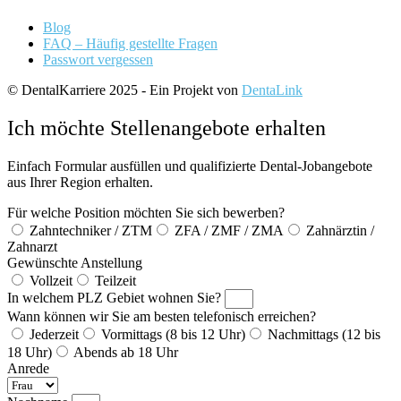
Blog
FAQ – Häufig gestellte Fragen
Passwort vergessen
© DentalKarriere 2025 - Ein Projekt von
DentaLink
Ich möchte Stellenangebote erhalten
Einfach Formular ausfüllen und qualifizierte Dental-Jobangebote
aus Ihrer Region erhalten.
Für welche Position möchten Sie sich bewerben?
Zahntechniker / ZTM
ZFA / ZMF / ZMA
Zahnärztin /
Zahnarzt
Gewünschte Anstellung
Vollzeit
Teilzeit
In welchem PLZ Gebiet wohnen Sie?
Wann können wir Sie am besten telefonisch erreichen?
Jederzeit
Vormittags (8 bis 12 Uhr)
Nachmittags (12 bis
18 Uhr)
Abends ab 18 Uhr
Anrede