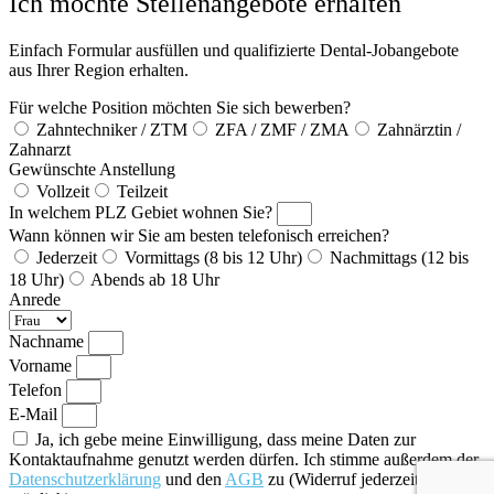
Ich möchte Stellenangebote erhalten
Einfach Formular ausfüllen und qualifizierte Dental-Jobangebote
aus Ihrer Region erhalten.
Für welche Position möchten Sie sich bewerben?
Zahntechniker / ZTM
ZFA / ZMF / ZMA
Zahnärztin /
Zahnarzt
Gewünschte Anstellung
Vollzeit
Teilzeit
In welchem PLZ Gebiet wohnen Sie?
Wann können wir Sie am besten telefonisch erreichen?
Jederzeit
Vormittags (8 bis 12 Uhr)
Nachmittags (12 bis
18 Uhr)
Abends ab 18 Uhr
Anrede
Nachname
Vorname
Telefon
E-Mail
Ja, ich gebe meine Einwilligung, dass meine Daten zur
Kontaktaufnahme genutzt werden dürfen. Ich stimme außerdem der
Datenschutzerklärung
und den
AGB
zu (Widerruf jederzeit