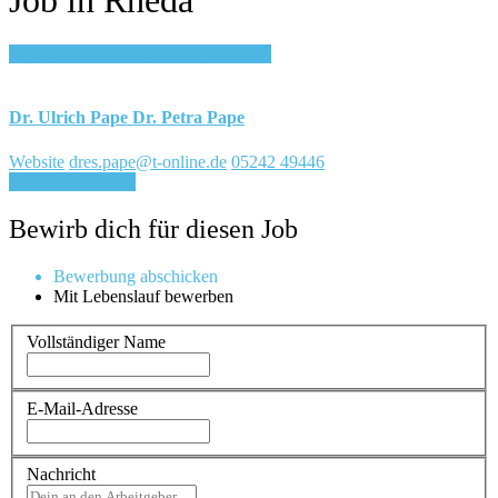
Login, um auf Merkliste zu speichern
Dr. Ulrich Pape Dr. Petra Pape
Website
dres.pape@t-online.de
05242 49446
Für Job bewerben
Bewirb dich für diesen Job
Bewerbung abschicken
Mit Lebenslauf bewerben
Vollständiger Name
E-Mail-Adresse
Nachricht