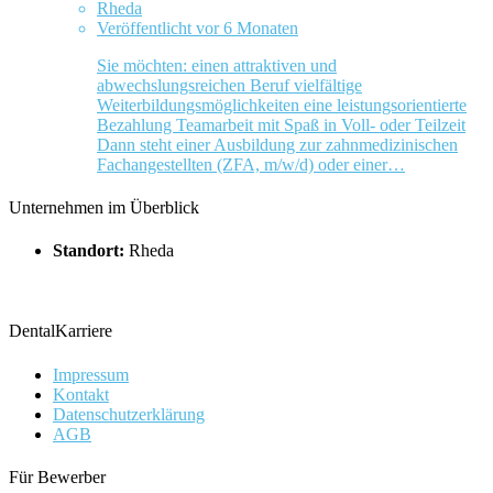
Rheda
Veröffentlicht vor 6 Monaten
Sie möchten: einen attraktiven und
abwechslungsreichen Beruf vielfältige
Weiterbildungsmöglichkeiten eine leistungsorientierte
Bezahlung Teamarbeit mit Spaß in Voll- oder Teilzeit
Dann steht einer Ausbildung zur zahnmedizinischen
Fachangestellten (ZFA, m/w/d) oder einer…
Unternehmen im Überblick
Standort:
Rheda
DentalKarriere
Impressum
Kontakt
Datenschutzerklärung
AGB
Für Bewerber