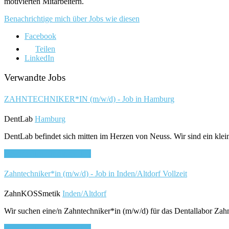
motivierten Mitarbeitern.
Benachrichtige mich über Jobs wie diesen
Facebook
Teilen
LinkedIn
Verwandte Jobs
ZAHNTECHNIKER*IN (m/w/d) - Job in Hamburg
DentLab
Hamburg
DentLab befindet sich mitten im Herzen von Neuss. Wir sind ein klei
Bewirb dich für diesen Job
Zahntechniker*in (m/w/d) - Job in Inden/Altdorf
Vollzeit
ZahnKOSSmetik
Inden/Altdorf
Wir suchen eine/n Zahntechniker*in (m/w/d) für das Dentallabor Zahn
Bewirb dich für diesen Job