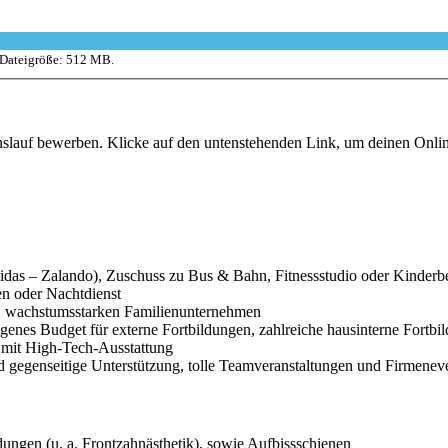
 Dateigröße: 512 MB.
enslauf bewerben. Klicke auf den untenstehenden Link, um deinen Onl
(Adidas – Zalando), Zuschuss zu Bus & Bahn, Fitnessstudio oder Kinder
en oder Nachtdienst
n, wachstumsstarken Familienunternehmen
genes Budget für externe Fortbildungen, zahlreiche hausinterne Fortbi
 mit High-Tech-Ausstattung
d gegenseitige Unterstützung, tolle Teamveranstaltungen und Firmenev
ungen (u. a. Frontzahnästhetik), sowie Aufbissschienen