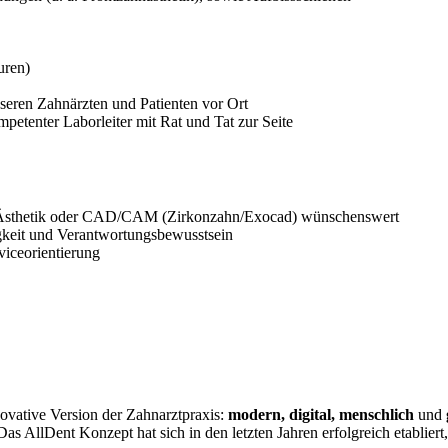
uren)
ren Zahnärzten und Patienten vor Ort
mpetenter Laborleiter mit Rat und Tat zur Seite
n-Ästhetik oder CAD/CAM (Zirkonzahn/Exocad) wünschenswert
sigkeit und Verantwortungsbewusstsein
iceorientierung
novative Version der Zahnarztpraxis:
modern, digital, menschlich
und
 AllDent Konzept hat sich in den letzten Jahren erfolgreich etabliert