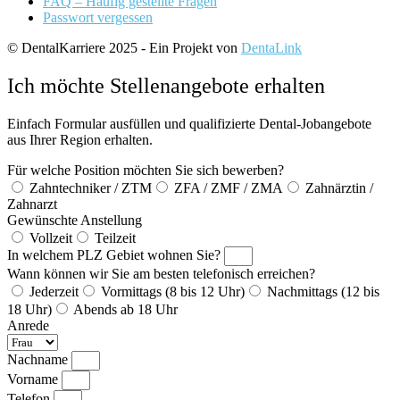
FAQ – Häufig gestellte Fragen
Passwort vergessen
© DentalKarriere 2025 - Ein Projekt von
DentaLink
Ich möchte Stellenangebote erhalten
Einfach Formular ausfüllen und qualifizierte Dental-Jobangebote
aus Ihrer Region erhalten.
Für welche Position möchten Sie sich bewerben?
Zahntechniker / ZTM
ZFA / ZMF / ZMA
Zahnärztin /
Zahnarzt
Gewünschte Anstellung
Vollzeit
Teilzeit
In welchem PLZ Gebiet wohnen Sie?
Wann können wir Sie am besten telefonisch erreichen?
Jederzeit
Vormittags (8 bis 12 Uhr)
Nachmittags (12 bis
18 Uhr)
Abends ab 18 Uhr
Anrede
Nachname
Vorname
Telefon