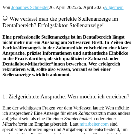
Von
Johannes Schneider
26. April 2025
26. April 2025
Allgemein
🦷 Wie verfasst man die perfekte Stellenanzeige im
Dentalbereich? Erfolgsfaktor Stellenanzeige!
Eine professionelle Stellenanzeige ist im Dentalbereich längst
nicht mehr nur ein Aushang am Schwarzen Brett. In Zeiten des
Fachkräftemangels in der Zahnmedizin entscheiden eine klare
Ansprache, präzise Informationen und authentische Einblicke
in die Praxis darüber, ob sich qualifizierte Zahnarzt- oder
Dentallabor-Mitarbeiter*innen bewerben. Wer erfolgreich
rekrutieren will, sollte also wissen, worauf es bei einer
Stellenanzeige wirklich ankommt.
1. Zielgerichtete Ansprache: Wen möchte ich erreichen?
Eine der wichtigsten Fragen vor dem Verfassen lautet: Wen möchte
ich ansprechen? Eine Anzeige für eine
n Zahnarzt
ärztin muss anders
aufgebaut sein als eine für eine
n Zahntechniker
in oder eine
n
Mitarbeiter
in im Empfangsbereich. Laut
mitarbeiter.com
sind
spezifische Anforderungen und Aufgabenprofile entscheidend, um