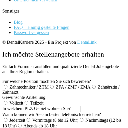
Sonstiges
Blog
FAQ – Häufig gestellte Fragen
Passwort vergessen
© DentalKarriere 2025 - Ein Projekt von
DentaLink
Ich möchte Stellenangebote erhalten
Einfach Formular ausfüllen und qualifizierte Dental-Jobangebote
aus Ihrer Region erhalten.
Für welche Position möchten Sie sich bewerben?
Zahntechniker / ZTM
ZFA / ZMF / ZMA
Zahnärztin /
Zahnarzt
Gewünschte Anstellung
Vollzeit
Teilzeit
In welchem PLZ Gebiet wohnen Sie?
Wann können wir Sie am besten telefonisch erreichen?
Jederzeit
Vormittags (8 bis 12 Uhr)
Nachmittags (12 bis
18 Uhr)
Abends ab 18 Uhr