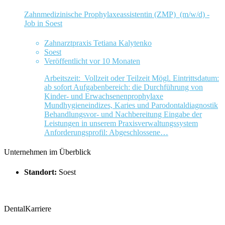
Zahnmedizinische Prophylaxeassistentin (ZMP) (m/w/d) -
Job in Soest
Zahnarztpraxis Tetiana Kalytenko
Soest
Veröffentlicht vor 10 Monaten
Arbeitszeit: Vollzeit oder Teilzeit Mögl. Eintrittsdatum:
ab sofort Aufgabenbereich: die Durchführung von
Kinder- und Erwachsenenprophylaxe
Mundhygieneindizes, Karies und Parodontaldiagnostik
Behandlungsvor- und Nachbereitung Eingabe der
Leistungen in unserem Praxisverwaltungssystem
Anforderungsprofil: Abgeschlossene…
Unternehmen im Überblick
Standort:
Soest
DentalKarriere