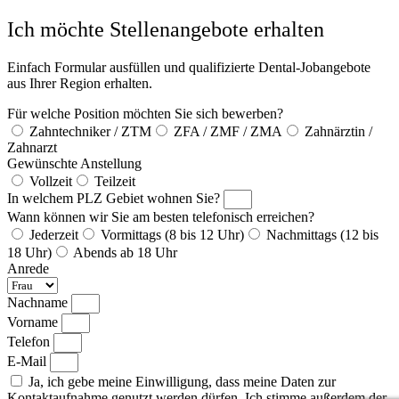
Ich möchte Stellenangebote erhalten
Einfach Formular ausfüllen und qualifizierte Dental-Jobangebote
aus Ihrer Region erhalten.
Für welche Position möchten Sie sich bewerben?
Zahntechniker / ZTM
ZFA / ZMF / ZMA
Zahnärztin /
Zahnarzt
Gewünschte Anstellung
Vollzeit
Teilzeit
In welchem PLZ Gebiet wohnen Sie?
Wann können wir Sie am besten telefonisch erreichen?
Jederzeit
Vormittags (8 bis 12 Uhr)
Nachmittags (12 bis
18 Uhr)
Abends ab 18 Uhr
Anrede
Nachname
Vorname
Telefon
E-Mail
Ja, ich gebe meine Einwilligung, dass meine Daten zur
Kontaktaufnahme genutzt werden dürfen. Ich stimme außerdem der