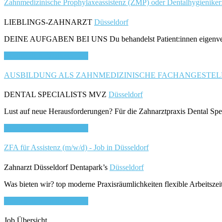
Zahnmedizinische Prophylaxeassistenz (ZMP) oder Dentalhygieniker:
LIEBLINGS-ZAHNARZT
Düsseldorf
DEINE AUFGABEN BEI UNS Du behandelst Patient:innen eigenverantw
Bewirb dich für diesen Job
AUSBILDUNG ALS ZAHNMEDIZINISCHE FACHANGESTELLTE / 
DENTAL SPECIALISTS MVZ
Düsseldorf
Lust auf neue Herausforderungen? Für die Zahnarztpraxis Dental Speci
Bewirb dich für diesen Job
ZFA für Assistenz (m/w/d) - Job in Düsseldorf
Zahnarzt Düsseldorf Dentapark’s
Düsseldorf
Was bieten wir? top moderne Praxisräumlichkeiten flexible Arbeitsze
Bewirb dich für diesen Job
Job Übersicht