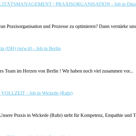
TÄTSMANAGEMENT / PRAXISORGANISATION - Job in Düsse
an Praxisorganisation und Prozesse zu optimieren? Dann verstärke unse
n (DH) (m/w/d) - Job in Berlin
tes Team im Herzen von Berlin ! Wir haben noch viel zusammen vor...
ZEIT - Job in Wickede (Ruhr)
nsere Praxis in Wickede (Ruhr) steht für Kompetenz, Empathie und Te