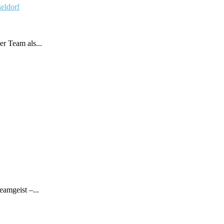
ldorf
r Team als...
amgeist –...