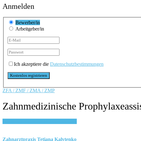
Anmelden
Bewerber/in
Arbeitgeber/in
Ich akzeptiere die
Datenschutzbestimmungen
ZFA / ZMF / ZMA / ZMP
Zahnmedizinische Prophylaxeassis
Login, um auf Merkliste zu speichern
Zahnarztpraxis Tetiana Kalytenko