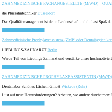
ZAHNMEDIZINISCHE FACHANGESTELLTE (M/W/D) – QUALI
die Pluszahntechniker
Düsseldorf
Das Qualitätsmanagement ist deine Leidenschaft und du hast Spaß dar
Bewirb dich für diesen Job
Zahnmedizinische Prophylaxeassistenz (ZMP) oder Dentalhygieniker:i
LIEBLINGS-ZAHNARZT
Berlin
Werde Teil von Lieblings-Zahnarzt und verstärke unser hochmotivier
Bewirb dich für diesen Job
ZAHNMEDIZINISCHE PROPHYLAXEASSISTENTIN (M/W/D) VOLL
Dentallabor Schönes Lächeln GmbH
Wickede (Ruhr)
Lust auf neue Herausforderungen? Arbeiten, wo andere durchatmen: U
Bewirb dich für diesen Job