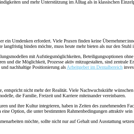
tändigkeiten und mehr Unterstützung im Alltag als in klassischen Einzel
r ein Umdenken erfordert. Viele Praxen finden keine Übernehmer:innen
te langfristig binden möchte, muss heute mehr bieten als nur den Stuhl 
ellungsmodellen mit Aufstiegsmöglichkeiten, Beteiligungsoptionen oh
 und die Möglichkeit, Prozesse aktiv mitzugestalten, sind zentrale Erw
und nachhaltige Positionierung als
Arbeitgeber im Dentalbereich
invest
te, entspricht nicht mehr der Realität. Viele Nachwuchskräfte wünschen
odelle, die Familie, Freizeit und Karriere miteinander vereinbaren.
turen und ihre Kultur integrieren, haben in Zeiten des zunehmenden Fa
ern eine Option, die unter bestimmten Rahmenbedingungen attraktiv sein
narbeiten möchte, sollte nicht nur auf Gehalt und Ausstattung setzen,